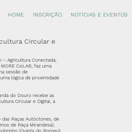
HOME
INSCRIÇÃO
NOTÍCIAS E EVENTOS
cultura Circular e
n – Agricultura Conectada,
o MORE CoLAB, faz uma
ma sessão de
 numa lógica de proximidade
randa do Douro recebe as
ltura Circular e Digital, a
o das Raças Autóctones, de
inos de Raça Mirandesa);
 Sobrinho (Quinta do Romeu);