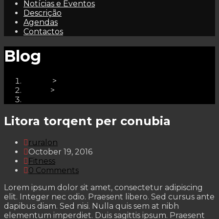
Notícias e Eventos
Descrição
Agendas
Contactos
Blog
Home
>
Fitness
>
Litora torqent per conubia
Litora torqent per conubia
Post
ruralon
author:
Post
October 19, 2016
published:
Post
Fitness
category:
Post
0 Comments
comments:
Lorem ipsum dolor sit amet, consectetur adipiscing
elit. Integer nec odio. Praesent libero. Sed cursus ante
dapibus diam. Sed nisi. Nulla quis sem at nibh
elementum imperdiet. Duis sagittis ipsum. Praesent