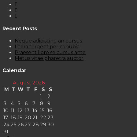
Recent Posts
Neque adipiscing an cursus
Litora torqent per conubia
Praesent libro se cursus ante
Metus vitae pharetra auctor
Calendar
August 2026
M
T
W
T
F
S
S
1
2
3
4
5
6
7
8
9
10
11
12
13
14
15
16
17
18
19
20
21
22
23
24
25
26
27
28
29
30
31