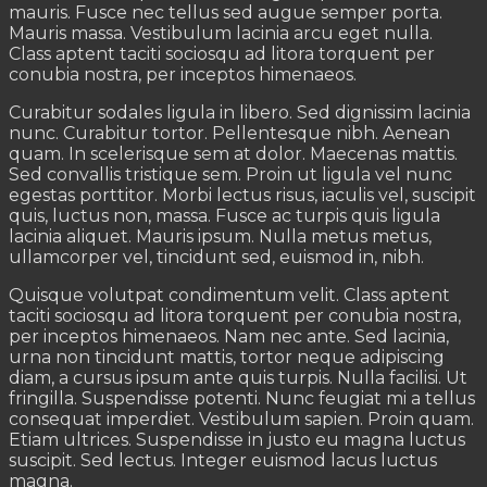
mauris. Fusce nec tellus sed augue semper porta.
Mauris massa. Vestibulum lacinia arcu eget nulla.
Class aptent taciti sociosqu ad litora torquent per
conubia nostra, per inceptos himenaeos.
Curabitur sodales ligula in libero. Sed dignissim lacinia
nunc. Curabitur tortor. Pellentesque nibh. Aenean
quam. In scelerisque sem at dolor. Maecenas mattis.
Sed convallis tristique sem. Proin ut ligula vel nunc
egestas porttitor. Morbi lectus risus, iaculis vel, suscipit
quis, luctus non, massa. Fusce ac turpis quis ligula
lacinia aliquet. Mauris ipsum. Nulla metus metus,
ullamcorper vel, tincidunt sed, euismod in, nibh.
Quisque volutpat condimentum velit. Class aptent
taciti sociosqu ad litora torquent per conubia nostra,
per inceptos himenaeos. Nam nec ante. Sed lacinia,
urna non tincidunt mattis, tortor neque adipiscing
diam, a cursus ipsum ante quis turpis. Nulla facilisi. Ut
fringilla. Suspendisse potenti. Nunc feugiat mi a tellus
consequat imperdiet. Vestibulum sapien. Proin quam.
Etiam ultrices. Suspendisse in justo eu magna luctus
suscipit. Sed lectus. Integer euismod lacus luctus
magna.