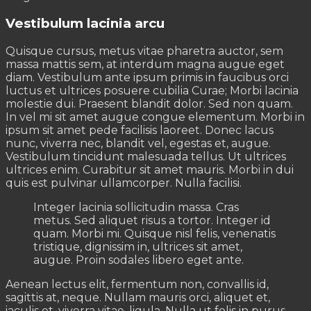
Vestibulum lacinia arcu
Quisque cursus, metus vitae pharetra auctor, sem
massa mattis sem, at interdum magna augue eget
diam. Vestibulum ante ipsum primis in faucibus orci
luctus et ultrices posuere cubilia Curae; Morbi lacinia
molestie dui. Praesent blandit dolor. Sed non quam.
In vel mi sit amet augue congue elementum. Morbi in
ipsum sit amet pede facilisis laoreet. Donec lacus
nunc, viverra nec, blandit vel, egestas et, augue.
Vestibulum tincidunt malesuada tellus. Ut ultrices
ultrices enim. Curabitur sit amet mauris. Morbi in dui
quis est pulvinar ullamcorper. Nulla facilisi.
Integer lacinia sollicitudin massa. Cras
metus. Sed aliquet risus a tortor. Integer id
quam. Morbi mi. Quisque nisl felis, venenatis
tristique, dignissim in, ultrices sit amet,
augue. Proin sodales libero eget ante.
Aenean lectus elit, fermentum non, convallis id,
sagittis at, neque. Nullam mauris orci, aliquet et,
iaculis et, viverra vitae, ligula. Nulla ut felis in purus